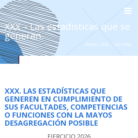
Toggle
naviga
XXX – Las estadisticas que se
generen.
Home
/
XXX – Las esta...
XXX. LAS ESTADÍSTICAS QUE
GENEREN EN CUMPLIMIENTO DE
SUS FACULTADES, COMPETENCIAS
O FUNCIONES CON LA MAYOS
DESAGREGACIÓN POSIBLE
EJERCICIO 2026