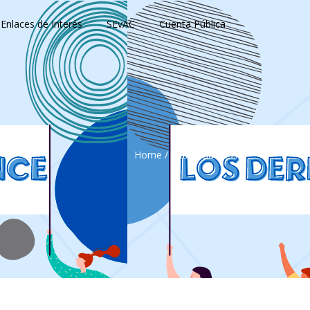
Enlaces de Interés
SEvAC
Cuenta Pública
Home
/
XXIII – Gastos...